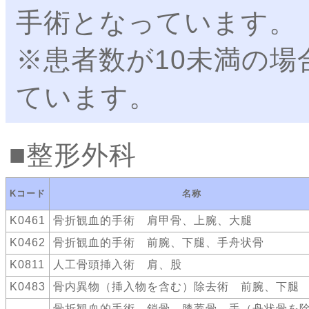
手術となっています。
※患者数が10未満の場
ています。
整形外科
Kコード
名称
K0461
骨折観血的手術 肩甲骨、上腕、大腿
K0462
骨折観血的手術 前腕、下腿、手舟状骨
K0811
人工骨頭挿入術 肩、股
K0483
骨内異物（挿入物を含む）除去術 前腕、下腿
骨折観血的手術 鎖骨、膝蓋骨、手（舟状骨を