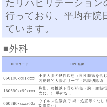
たリハビリテーション
行っており、平均在院
ています。
外科
DPCコード
DPC名称
小腸大腸の良性疾患（良性腫瘍を含
060100xx01xxxx
内視鏡的大腸ポリープ・粘膜切除術
胸椎、腰椎以下骨折損傷（胸・腰髄
160690xx99xxxx
含む。） 手術なし
ウイルス性腸炎 手術・処置等２なし 
060380xxxxx00x
副傷病なし