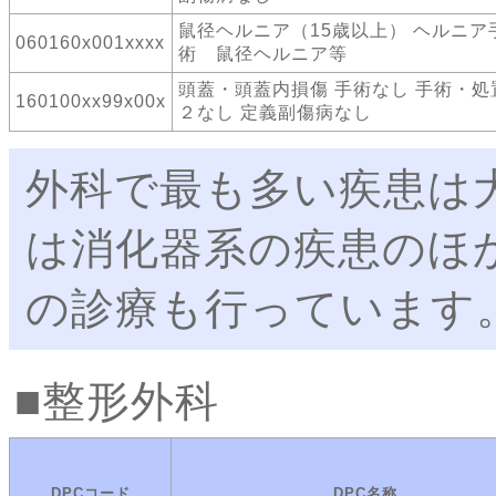
鼠径ヘルニア（15歳以上） ヘルニア
060160x001xxxx
術 鼠径ヘルニア等
頭蓋・頭蓋内損傷 手術なし 手術・処
160100xx99x00x
２なし 定義副傷病なし
外科で最も多い疾患は
は消化器系の疾患のほ
の診療も行っています
整形外科
DPCコード
DPC名称