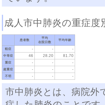
成人市中肺炎の重症度
平均
患者数
平均年齢
在院日数
-
-
-
軽症
46
28.20
81.70
中等症
-
-
-
重症
-
-
-
超重症
-
-
-
不明
市中肺炎とは、病院外
症した肺炎のことです