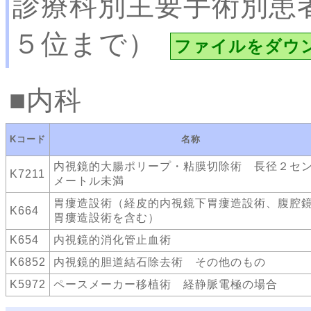
診療科別主要手術別患
５位まで）
ファイルをダウ
内科
Kコード
名称
内視鏡的大腸ポリープ・粘膜切除術 長径２セ
K7211
メートル未満
胃瘻造設術（経皮的内視鏡下胃瘻造設術、腹腔
K664
胃瘻造設術を含む）
K654
内視鏡的消化管止血術
K6852
内視鏡的胆道結石除去術 その他のもの
K5972
ペースメーカー移植術 経静脈電極の場合