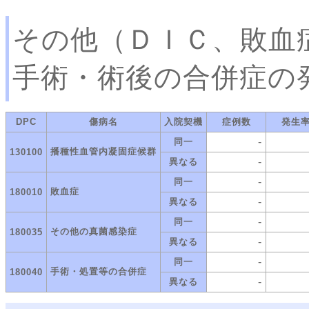
その他（ＤＩＣ、敗血
手術・術後の合併症の
DPC
傷病名
入院契機
症例数
発生
-
同一
播種性血管内凝固症候群
130100
-
異なる
-
同一
敗血症
180010
-
異なる
-
同一
その他の真菌感染症
180035
-
異なる
-
同一
手術・処置等の合併症
180040
-
異なる