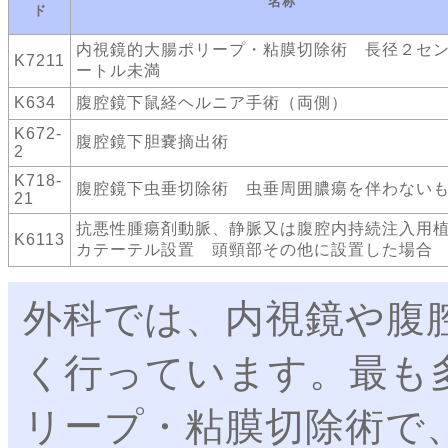
名称
ド
内視鏡的大腸ポリープ・粘膜切除術 長径２セ
K7211
ートル未満
K634
腹腔鏡下鼠経ヘルニア手術（両側）
K672-
腹腔鏡下胆嚢摘出術
2
K718-
腹腔鏡下虫垂切除術 虫垂周囲膿瘍を伴わない
21
抗悪性腫瘍剤動脈、静脈又は腹腔内持続注入用
K6113
カテーテル設置 頭頸部その他に設置した場合
外科では、内視鏡や腹
く行っています。最も
リープ・粘膜切除術で