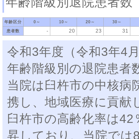
年齢階級別退院患者数
年齢区分
0～
10～
20～
30～
-
20
23
31
患者数
令和3年度（令和3年4月
年齢階級別の退院患者
当院は臼杵市の中核病
携し、地域医療に貢献
臼杵市の高齢化率は42
昇しており、当院では