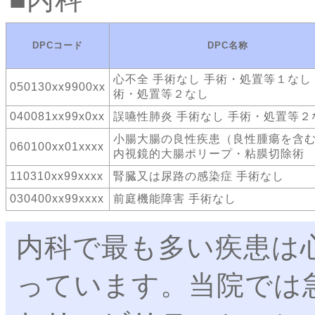
DPCコード
DPC名称
心不全 手術なし 手術・処置等１なし
050130xx9900xx
術・処置等２なし
040081xx99x0xx
誤嚥性肺炎 手術なし 手術・処置等２
小腸大腸の良性疾患（良性腫瘍を含
060100xx01xxxx
内視鏡的大腸ポリープ・粘膜切除術
110310xx99xxxx
腎臓又は尿路の感染症 手術なし
030400xx99xxxx
前庭機能障害 手術なし
内科で最も多い疾患は
っています。当院では