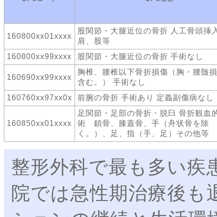
股関節・大腿近位の骨折 人工骨頭
160800xx01xxxx
肩、股等
160800xx99xxxx
股関節・大腿近位の骨折 手術なし
胸椎、腰椎以下骨折損傷（胸・腰髄
160690xx99xxxx
含む。） 手術なし
160760xx97xx0x
前腕の骨折 手術あり 定義副傷病なし
足関節・足部の骨折・脱臼 骨折観血
160850xx01xxxx
術 鎖骨、膝蓋骨、手（舟状骨を除
く。）、足、指（手、足）その他等
整形外科で最も多い疾
院では急性期治療後も