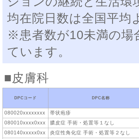
ションの継続と生活環
均在院日数は全国平均
※患者数が10未満の場
ています。
皮膚科
DPCコード
DPC名称
080020xxxxxxxx
帯状疱疹
080010xxxx0xxx
膿皮症 手術・処置等１なし
080140xxxxx0xx
炎症性角化症 手術・処置等２なし