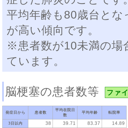
平均年齢も80歳台と
が高い傾向です。
※患者数が10未満の場
ています。
脳梗塞の患者数等
ファ
平均在院日
発症日から
患者数
平均年齢
転院率
数
38
39.71
83.37
14.89
3日以内