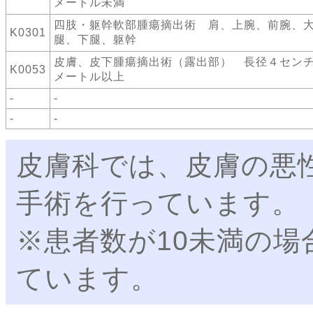
メートル未満
四肢・躯幹軟部腫瘍摘出術 肩、上腕、前腕、
K0301
腿、下腿、躯幹
皮膚、皮下腫瘍摘出術（露出部） 長径４セン
K0053
メートル以上
-
-
-
-
皮膚科では、皮膚の悪
手術を行っています。
※患者数が10未満の場
ています。