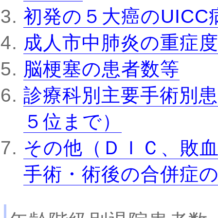
初発の５大癌のUIC
成人市中肺炎の重症
脳梗塞の患者数等
診療科別主要手術別患
５位まで）
その他（ＤＩＣ、敗
手術・術後の合併症