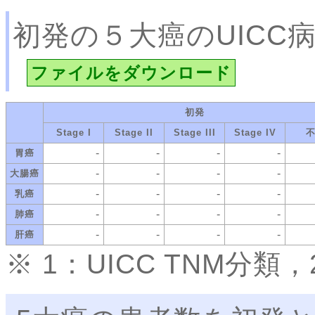
初発の５大癌のUICC
ファイルをダウンロード
初発
Stage I
Stage II
Stage III
Stage IV
-
-
-
-
胃癌
-
-
-
-
大腸癌
-
-
-
-
乳癌
-
-
-
-
肺癌
-
-
-
-
肝癌
※ 1：UICC TNM分