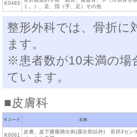
K0463
く。）、足、指（手、足）その他
整形外科では、骨折に
ます。
※患者数が10未満の場
ています。
皮膚科
Kコード
名称
皮膚、皮下腫瘍摘出術(露出部以外) 長径3セン
K0061