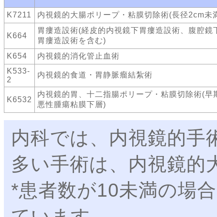
K7211
内視鏡的大腸ポリープ・粘膜切除術(長径2cm未満
胃瘻造設術(経皮的内視鏡下胃瘻造設術、腹腔鏡
K664
胃瘻造設術を含む)
K654
内視鏡的消化管止血術
K533-
内視鏡的食道・胃静脈瘤結紮術
2
内視鏡的胃、十二指腸ポリープ・粘膜切除術(早
K6532
悪性腫瘍粘膜下層)
内科では、内視鏡的手
多い手術は、内視鏡的
*患者数が10未満の場
ています。