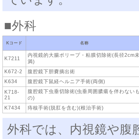
外科
Kコード
名称
内視鏡的大腸ポリープ・粘膜切除術(長径2cm
K7211
満)
K672-2
腹腔鏡下胆嚢摘出術
K634
腹腔鏡下鼠経ヘルニア手術(両側)
腹腔鏡下虫垂切除術(虫垂周囲膿瘍を伴わない
K718-
21
の)
K7434
痔核手術(脱肛を含む)(根治手術)
外科では、内視鏡や腹