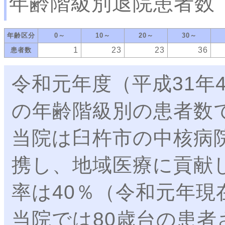
年齢階級別退院患者数
年齢区分
0～
10～
20～
30～
1
23
23
36
患者数
令和元年度（平成31年4
の年齢階級別の患者数
当院は臼杵市の中核病
携し、地域医療に貢献
率は40％（令和元年
当院では80歳台の患者