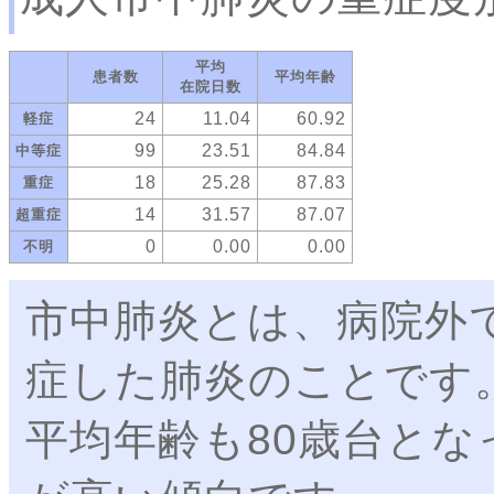
平均
患者数
平均年齢
在院日数
24
11.04
60.92
軽症
99
23.51
84.84
中等症
18
25.28
87.83
重症
14
31.57
87.07
超重症
0
0.00
0.00
不明
市中肺炎とは、病院外
症した肺炎のことです
平均年齢も80歳台と