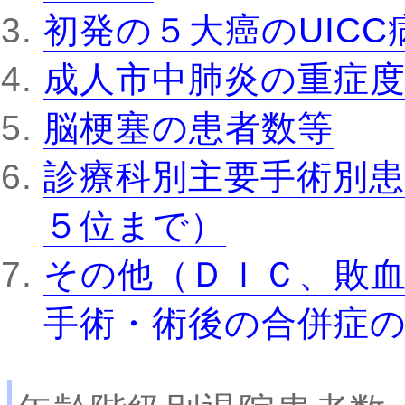
初発の５大癌のUIC
成人市中肺炎の重症
脳梗塞の患者数等
診療科別主要手術別患
５位まで）
その他（ＤＩＣ、敗
手術・術後の合併症