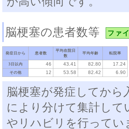
が高い傾向です。
脳梗塞の患者数等
ファ
平均在院日
発症日から
患者数
平均年齢
転院率
数
46
43.41
82.80
17.24
3日以内
12
53.58
82.42
6.90
その他
脳梗塞が発症してから
により分けて集計して
やリハビリを行ってい