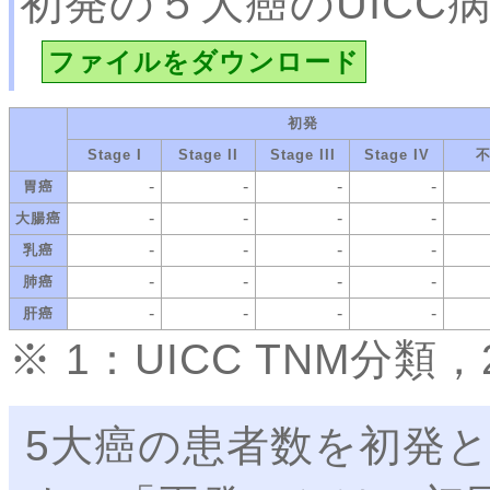
初発の５大癌のUICC
ファイルをダウンロード
初発
Stage I
Stage II
Stage III
Stage IV
-
-
-
-
胃癌
-
-
-
-
大腸癌
-
-
-
-
乳癌
-
-
-
-
肺癌
-
-
-
-
肝癌
※ 1：UICC TNM分
5大癌の患者数を初発