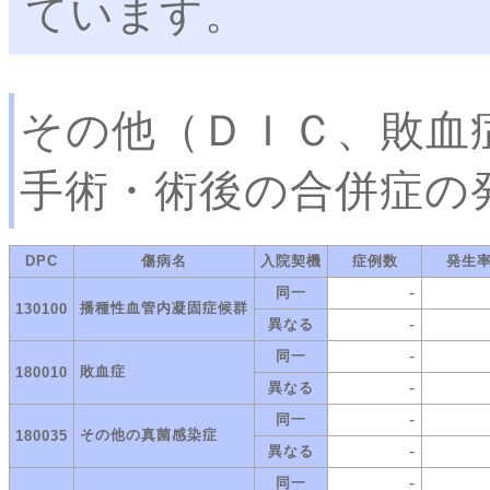
ています。
その他（ＤＩＣ、敗血
手術・術後の合併症の
DPC
傷病名
入院契機
症例数
発生
-
同一
播種性血管内凝固症候群
130100
-
異なる
-
同一
敗血症
180010
-
異なる
-
同一
その他の真菌感染症
180035
-
異なる
-
同一