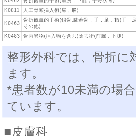
K0462
骨折観血的手術(前腕，下腿，手舟状骨)
K0811
人工骨頭挿入術(肩，股)
骨折観血的手術(鎖骨,膝蓋骨，手，足，指(手，足
K0463
その他)
K0483
骨内異物(挿入物を含む)除去術(前腕，下腿)
整形外科では、骨折に
ます。
*患者数が10未満の場
ています。
皮膚科